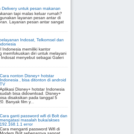
 Delivery untuk pesan makanan
akanan tapi malas keluar rumah?
gunakan layanan pesan antar di
oran. Layanan pesan antar sangat
pelayanan Indosat, Telkomsel dan
Indonesia
l Indonesia memiliki kantor
g memfokuskan diri untuk melayani
 Indosat menyebut sebagai Galeri
Cara nonton Disney+ hotstar
Indonesia , bisa ditonton di android
TV
Aplikasi Disney+ hotstar Indonesia
sudah bisa didownload. Disney+
bisa disaksikan pada tanggal 5
. Banyak film y...
Cara ganti password wifi di Bolt dan
mengatasi masalah buka/akses
192.168.1.1 error
Cara menganti password Wifi di
Modem Bolt sebenarnya sangat