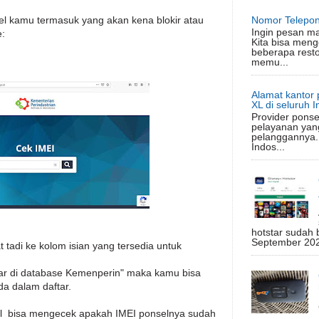
Nomor Telepon
l kamu termasuk yang akan kena blokir atau
Ingin pesan m
e:
Kita bisa meng
beberapa rest
memu...
Alamat kantor 
XL di seluruh 
Provider ponse
pelayanan yan
pelanggannya.
Indos...
hotstar sudah 
September 2020
tadi ke kolom isian yang tersedia untuk
ftar di database Kemenperin" maka kamu bisa
da dalam daftar.
l bisa mengecek apakah IMEI ponselnya sudah