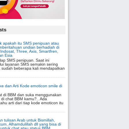
sts
 apakah itu SMS penipuan atau
beritahuan undian berhadiah di
Indosat, Three, Axis, Smartfren,
an Esia
adap SMS penipuan. Saat ini
lui layanan SMS semakin sering
ja sudah beberapa kali mendapatkan
oke dan Arti Kode emoticon smile di
at di BBM dan suka menggunakan
 di chat BBM kamu?.. Ada
ahu arti dari tiap kode emoticon itu
n tulisan Arab untuk Bismillah,
um, Alhamdulillah dll yang bisa di
 untuk chat atau status BBM,