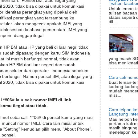
pemerintah. Ponsel BM, atau ilegal yang
Twitter, facebo
il 2020, tidak bisa dipakai untuk komunikasi
Untuk teman-t
r identitas perangkat yang dipakai oleh
tulisan bacaan
status seperti 
tifikasi perangkat yang tersambung ke
dll...
 seluler akan mengecek apakah IMEI yang
 tidak sesuai database pemerintah. IMEI yang
nperin dianggap ilegal.
 HP BM atau HP yang beli di luar negri tidak
itu sudah dipasang dengan kartu SIM Indonesia
yang masih 3G
t ini masih berfungsi normal, tidak akan
bisa menikmati
akan HP BM dari luar negeri dan sudah
an seluler dari operator Indonesia sebelum
ap berfungsi. Namun ponsel BM, atau ilegal yang
Cara cek nomo
il 2020, tidak bisa dipakai untuk komunikasi
Buat teman-te
kadang-kadang
mudah mengeta
miss...
 *#06# lalu cek nomor IMEI di link
amu ilegal atau tidak.
Cara telpon k
Langsung Inter
meI coba call *#06# di ponsel kamu yang mau
Mau nelpon ke 
 muncul nomor IMEI. Cara lain misal untuk
pertama kali m
masih bingung
a "Setting" kemudian pilih menu "About Phone".
menelepon ke.
ik ponsel.