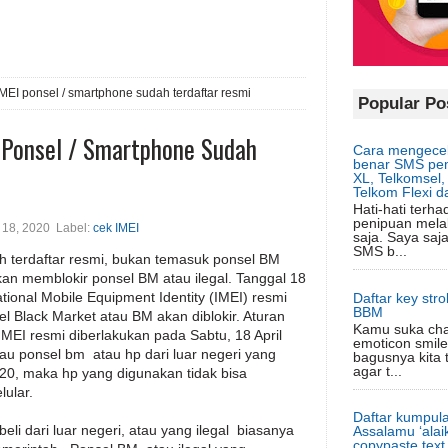
MEI ponsel / smartphone sudah terdaftar resmi
Popular Po
 Ponsel / Smartphone Sudah
Cara mengecek
benar SMS pem
XL, Telkomsel, 
Telkom Flexi d
Hati-hati terh
penipuan mela
l 18, 2020
Label:
cek IMEI
saja. Saya sa
SMS b...
 terdaftar resmi, bukan temasuk ponsel BM
kan memblokir ponsel BM atau ilegal. Tanggal 18
ational Mobile Equipment Identity (IMEI) resmi
Daftar key str
BBM
l Black Market atau BM akan diblokir. Aturan
Kamu suka ch
IMEI resmi diberlakukan pada Sabtu, 18 April
emoticon smile
tau ponsel bm atau hp dari luar negeri yang
bagusnya kita t
agar t...
2020, maka hp yang digunakan tidak bisa
lular.
Daftar kumpula
li dari luar negeri, atau yang ilegal biasanya
Assalamu ‘alaik
copypaste text