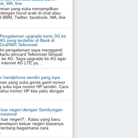
ok, WA, line
eman yang suka menampilkan
 dengan huruf arab di chat atau
di BBM, Twitter, facebook, WA, line
Pengalaman upgrade kartu 3G ke
4G yang terdaftar di Bank di
GraPARI Telkomsel
Ini pengalaman saya mengganti
kartu simcard Telkomsel Simpati
 ke 4G. Saya upgrade ke 4G agar
 internet 4G LTE ya...
r handphone sendiri yang lupa
man yang suka gonta ganti nomor
 suka lupa nomor HP sendiri. Cara
hui nomor HP kita yaitu dengan
e luar negeri dengan Sambungan
nasional
luar negeri?.. Kalau yang baru
enelepon keluar negeri biasanya
 tentang bagaimana cara
..