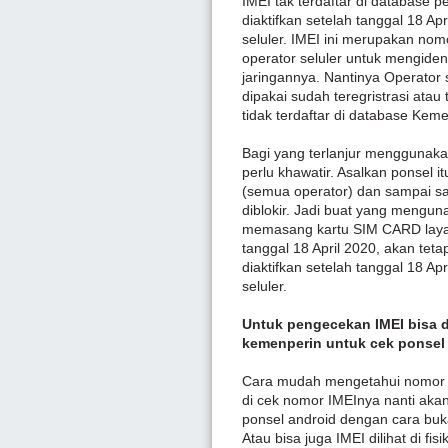
IMEI tak terdaftar di database 
diaktifkan setelah tanggal 18 Apr
seluler. IMEI ini merupakan nomo
operator seluler untuk mengiden
jaringannya. Nantinya Operator
dipakai sudah teregristrasi atau
tidak terdaftar di database Keme
Bagi yang terlanjur menggunakan
perlu khawatir. Asalkan ponsel 
(semua operator) dan sampai saa
diblokir. Jadi buat yang mengun
memasang kartu SIM CARD layan
tanggal 18 April 2020, akan tet
diaktifkan setelah tanggal 18 Apr
seluler.
Untuk pengecekan IMEI bisa di
kemenperin untuk cek ponsel k
Cara mudah mengetahui nomor I
di cek nomor IMEInya nanti akan
ponsel android dengan cara buk
Atau bisa juga IMEI dilihat di fis