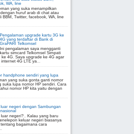
ok, WA, line
eman yang suka menampilkan
 dengan huruf arab di chat atau
di BBM, Twitter, facebook, WA, line
Pengalaman upgrade kartu 3G ke
4G yang terdaftar di Bank di
GraPARI Telkomsel
Ini pengalaman saya mengganti
kartu simcard Telkomsel Simpati
 ke 4G. Saya upgrade ke 4G agar
 internet 4G LTE ya...
r handphone sendiri yang lupa
man yang suka gonta ganti nomor
 suka lupa nomor HP sendiri. Cara
hui nomor HP kita yaitu dengan
e luar negeri dengan Sambungan
nasional
luar negeri?.. Kalau yang baru
enelepon keluar negeri biasanya
 tentang bagaimana cara
..