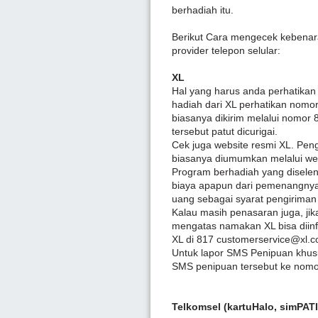
berhadiah itu.
Berikut Cara mengecek kebenar
provider telepon selular:
XL
Hal yang harus anda perhatik
hadiah dari XL perhatikan nomo
biasanya dikirim melalui nomor 
tersebut patut dicurigai.
Cek juga website resmi XL. P
biasanya diumumkan melalui web
Program berhadiah yang disele
biaya apapun dari pemenangnya
uang sebagai syarat pengiriman
Kalau masih penasaran juga, j
mengatas namakan XL bisa diin
XL di 817 customerservice@xl.co
Untuk lapor SMS Penipuan khu
SMS penipuan tersebut ke nomor
Telkomsel (kartuHalo, simPATI