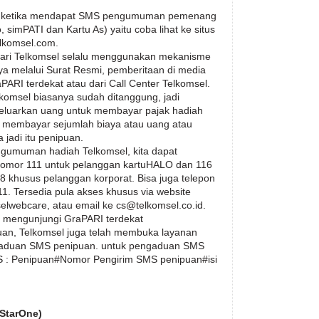
an ketika mendapat SMS pengumuman pemenang
, simPATI dan Kartu As) yaitu coba lihat ke situs
elkomsel.com.
dari Telkomsel selalu menggunakan mekanisme
ya melalui Surat Resmi, pemberitaan di media
PARI terdekat atau dari Call Center Telkomsel.
komsel biasanya sudah ditanggung, jadi
geluarkan uang untuk membayar pajak hadiah
uh membayar sejumlah biaya atau uang atau
 jadi itu penipuan.
gumuman hadiah Telkomsel, kita dapat
 nomor 111 untuk pelanggan kartuHALO dan 116
28 khusus pelanggan korporat. Bisa juga telepon
1. Tersedia pula akses khusus via website
lwebcare, atau email ke cs@telkomsel.co.id.
t mengunjungi GraPARI terdekat
n, Telkomsel juga telah membuka layanan
gaduan SMS penipuan. untuk pengaduan SMS
 : Penipuan#Nomor Pengirim SMS penipuan#isi
 StarOne)