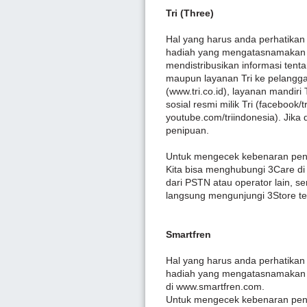
Tri (Three)
Hal yang harus anda perhatik
hadiah yang mengatasnamakan d
mendistribusikan informasi ten
maupun layanan Tri ke pelangga
(www.tri.co.id), layanan mandiri Tr
sosial resmi milik Tri (facebook/t
youtube.com/triindonesia). Jika d
penipuan.
Untuk mengecek kebenaran pen
Kita bisa menghubungi 3Care di 
dari PSTN atau operator lain, s
langsung mengunjungi 3Store te
Smartfren
Hal yang harus anda perhatik
hadiah yang mengatasnamakan da
di www.smartfren.com.
Untuk mengecek kebenaran pen