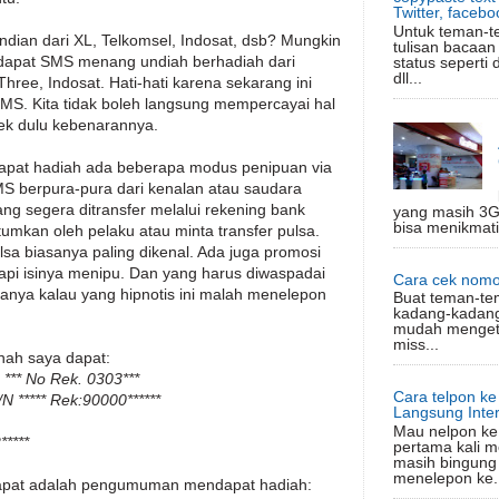
Twitter, facebo
Untuk teman-t
an dari XL, Telkomsel, Indosat, dsb? Mungkin
tulisan bacaan
apat SMS menang undiah berhadiah dari
status seperti 
dll...
Three, Indosat. Hati-hati karena sekarang ini
S. Kita tidak boleh langsung mempercayai hal
ek dulu kebenarannya.
pat hadiah ada beberapa modus penipuan via
MS berpura-pura dari kenalan atau saudara
g segera ditransfer melalui rekening bank
yang masih 3G
bisa menikmati
mkan oleh pelaku atau minta transfer pulsa.
sa biasanya paling dikenal. Ada juga promosi
pi isinya menipu. Dan yang harus diwaspadai
Cara cek nomo
asanya kalau yang hipnotis ini malah menelepon
Buat teman-te
kadang-kadang
mudah mengeta
miss...
ah saya dapat:
 *** No Rek. 0303***
Cara telpon k
/N ***** Rek:90000******
Langsung Inter
Mau nelpon ke 
*****
pertama kali m
masih bingung
menelepon ke.
dapat adalah pengumuman mendapat hadiah: