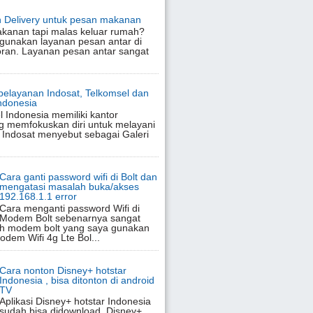
 Delivery untuk pesan makanan
akanan tapi malas keluar rumah?
gunakan layanan pesan antar di
oran. Layanan pesan antar sangat
pelayanan Indosat, Telkomsel dan
Indonesia
l Indonesia memiliki kantor
g memfokuskan diri untuk melayani
 Indosat menyebut sebagai Galeri
Cara ganti password wifi di Bolt dan
mengatasi masalah buka/akses
192.168.1.1 error
Cara menganti password Wifi di
Modem Bolt sebenarnya sangat
h modem bolt yang saya gunakan
Modem Wifi 4g Lte Bol...
Cara nonton Disney+ hotstar
Indonesia , bisa ditonton di android
TV
Aplikasi Disney+ hotstar Indonesia
sudah bisa didownload. Disney+