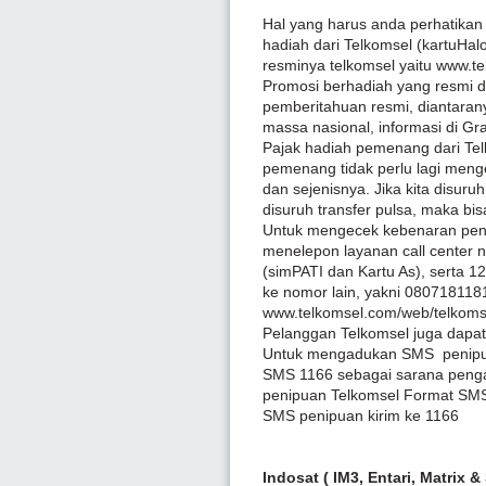
Hal yang harus anda perhatik
hadiah dari Telkomsel (kartuHalo
resminya telkomsel yaitu www.t
Promosi berhadiah yang resmi 
pemberitahuan resmi, diantaran
massa nasional, informasi di Gra
Pajak hadiah pemenang dari Tel
pemenang tidak perlu lagi men
dan sejenisnya. Jika kita disur
disuruh transfer pulsa, maka bisa
Untuk mengecek kebenaran pen
menelepon layanan call center
(simPATI dan Kartu As), serta 1
ke nomor lain, yakni 0807181181
www.telkomsel.com/web/telkomse
Pelanggan Telkomsel juga dapa
Untuk mengadukan SMS penipua
SMS 1166 sebagai sarana pen
penipuan Telkomsel Format SMS
SMS penipuan kirim ke 1166
Indosat ( IM3, Entari, Matrix &