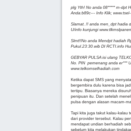
plg Yth! No anda 08***** m-dp
Anda:b89c--- Info Klik; www.tsel
Slamat..!! anda men_dpt hadia
U/info kunjungi www.tlkmslpane
Slmt!!No anda Mendpt hadiah R
Pukul.23:30.wib DI RCTI.info H
GEBYAR PULSA isi ulang TELKOM
No. PIN pemenang anda er*** U/i
www.telkomselhadiah.com
Ketika dapat SMS yang menyat
bergembira dulu karena bisa jad
tertipu. Biasanya mereka disur
penipuan itu. Dan setelah menele
pulsa dengan alasan macam-m
Tapi kita juga takut kalau-kala
dari provider tersebut. Kalau p
mendapat undian berhadiah seb
sebelum kita melakukan tindak