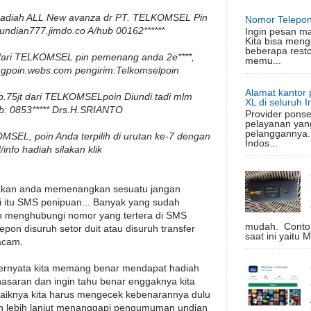
t Hadiah ALL New avanza dr PT. TELKOMSEL Pin
Nomor Telepon
-undian777.jimdo.co A/hub 00162******
Ingin pesan m
Kita bisa meng
beberapa rest
 dari TELKOMSEL pin pemenang anda 2e****,
memu...
ngpoin.webs.com pengirim:Telkomselpoin
Alamat kantor 
p.75jt dari TELKOMSELpoin Diundi tadi mlm
XL di seluruh 
ub: 0853***** Drs.H.SRIANTO
Provider ponse
pelayanan yan
pelanggannya.
SEL, poin Anda terpilih di urutan ke-7 dengan
Indos...
nfo hadiah silakan klik
akan anda memenangkan sesuatu jangan
i itu SMS penipuan... Banyak yang sudah
uh menghubungi nomor yang tertera di SMS
mudah. Conto
pon disuruh setor duit atau disuruh transfer
saat ini yaitu 
acam.
u ternyata kita memang benar mendapat hadiah
enasaran dan ingin tahu benar enggaknya kita
aiknya kita harus mengecek kebenarannya dulu
an lebih lanjut menanggapi pengumuman undian