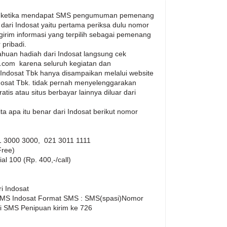
an ketika mendapat SMS pengumuman pemenang
ri Indosat yaitu pertama periksa dulu nomor
irim informasi yang terpilih sebagai pemenang
 pribadi.
huan hadiah dari Indosat langsung cek
.com karena seluruh kegiatan dan
Indosat Tbk hanya disampaikan melalui website
dosat Tbk. tidak pernah menyelenggarakan
atis atau situs berbayar lainnya diluar dari
 apa itu benar dari Indosat berikut nomor
1 3000 3000, 021 3011 1111
Free)
ial 100 (Rp. 400,-/call)
i Indosat
SMS Indosat Format SMS : SMS(spasi)Nomor
i SMS Penipuan kirim ke 726