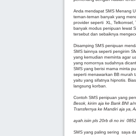
Anda mendapat SMS Menang Undi
teman-teman banyak yang mend
provider seperti XL, Telkomsel, 
banyak modus penipuan lewat SM
tersebut dan sebaiknya mengec
Disamping SMS penipuan menda
SMS lainnya seperti pengirim S
yang kemudian meminta agar uan
yang nomornya sudahnya dicantu
SMS yang berisi mama minta pul
seperti menawarkan BB murah ta
yaitu yang sifatnya hipnotis. Bi
langsung korban.
Contoh SMS penipuan yang pern
Besok, kirim aja ke Bank BNI a/n
Transfernya ke Mandiri aja ya, A
ayah.isiin pls 20rb di no ini 0852
SMS yang paling sering saya 