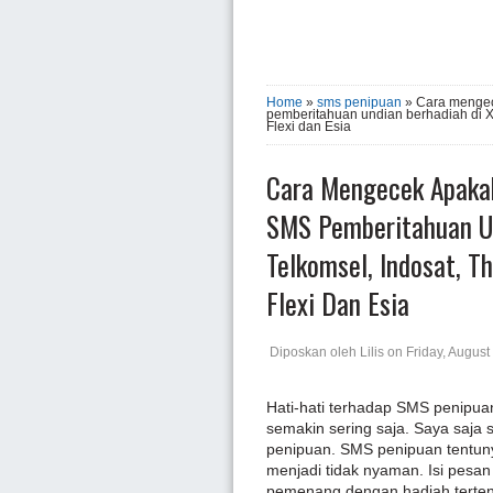
Home
»
sms penipuan
» Cara mengec
pemberitahuan undian berhadiah di XL
Flexi dan Esia
Cara Mengecek Apakah
SMS Pemberitahuan Un
Telkomsel, Indosat, Th
Flexi Dan Esia
Diposkan oleh
Lilis
on
Friday, August
Hati-hati terhadap SMS penipua
semakin sering saja. Saya saja
penipuan. SMS penipuan tentun
menjadi tidak nyaman. Isi pesan
pemenang dengan hadiah terten