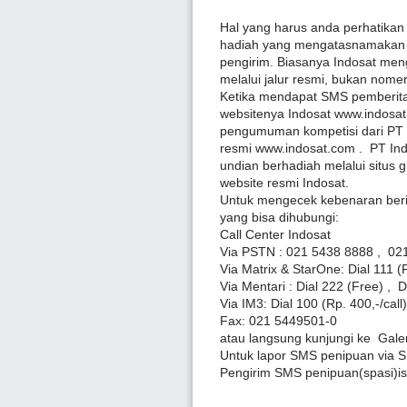
Hal yang harus anda perhatik
hadiah yang mengatasnamakan da
pengirim. Biasanya Indosat meng
melalui jalur resmi, bukan nomer
Ketika mendapat SMS pemberita
websitenya Indosat www.indosat
pengumuman kompetisi dari PT 
resmi www.indosat.com . PT In
undian berhadiah melalui situs gr
website resmi Indosat.
Untuk mengecek kebenaran berita
yang bisa dihubungi:
Call Center Indosat
Via PSTN : 021 5438 8888 , 02
Via Matrix & StarOne: Dial 111 (
Via Mentari : Dial 222 (Free) , D
Via IM3: Dial 100 (Rp. 400,-/call)
Fax: 021 5449501-0
atau langsung kunjungi ke Galer
Untuk lapor SMS penipuan via 
Pengirim SMS penipuan(spasi)is