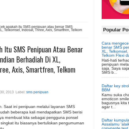
ek apakah itu SMS penipuan atau benar SMS
Popular Po
, Telkomsel, Indosat, Three, Axis, Smartfren, Telkom
Cara mengecek
 Itu SMS Penipuan Atau Benar
benar SMS pem
XL, Telkomsel, 
Telkom Flexi d
dian Berhadiah Di XL,
Hati-hati terh
penipuan mela
ree, Axis, Smartfren, Telkom
saja. Saya sa
SMS b...
Daftar key str
BBM
 30, 2013
Label:
sms penipuan
Kamu suka ch
emoticon smile
bagusnya kita t
n. Saat ini penipuan melalui layanan SMS
agar t...
 sudah beberapa kali mendapatkan SMS berisi
ya membuat kita sebagai pengguna ponsel
Daftar kumpula
 singkat itu biasanya bertuliskan pengumuman
Assalamu ‘alaik
copypaste text
tu.