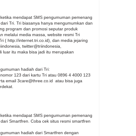
an ketika mendapat SMS pengumuman pemenang
ari Tri. Tri biasanya hanya mengumumkan dan
tang program dan promosi seputar produk
n melalui media massa, website resmi Tri
i ( http://internet.tri.co.id), dan media jejaring
riindonesia, twitter@triindonesia,
i luar itu maka bisa jadi itu merupakan
gumuman hadiah dari Tri:
nomor 123 dari kartu Tri atau 0896 4 4000 123
erta email 3care@three.co.id atau bisa juga
rdekat.
an ketika mendapat SMS pengumuman pemenang
ri Smartfren. Coba cek situs resmi smartfren
gumuman hadiah dari Smartfren dengan