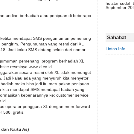
hotstar sudah 
September 2020
an undian berhadiah atau penipuan di beberapa
Sahabat
an ketika mendapat SMS pengumuman pemenang
r pengirim. Pengumuman yang resmi dari XL
Lintas Info
818. Jadi kalau SMS datang selain dari nomor
engumuman pemenang program berhadiah XL
site resminya www.xl.co.id.
nggarakan secara resmi oleh XL tidak memungut
. Jadi kalau ada yang menyuruh kita menyetor
 hadiah maka bisa jadi itu merupakan penipuan.
ika kita mendapat SMS mendapat hadiah yang
formasikan kebenarannya ke: customer service
.id.
sus operator pengguna XL dengan mem-forward
 588, gratis.
 dan Kartu As)