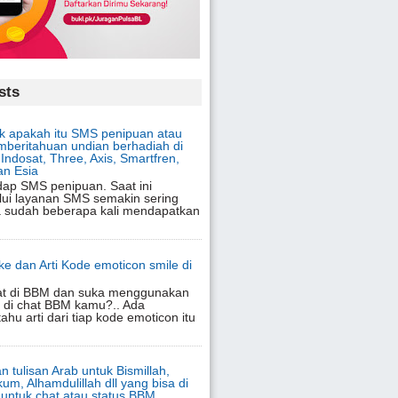
sts
 apakah itu SMS penipuan atau
beritahuan undian berhadiah di
Indosat, Three, Axis, Smartfren,
an Esia
adap SMS penipuan. Saat ini
lui layanan SMS semakin sering
ja sudah beberapa kali mendapatkan
oke dan Arti Kode emoticon smile di
at di BBM dan suka menggunakan
 di chat BBM kamu?.. Ada
ahu arti dari tiap kode emoticon itu
n tulisan Arab untuk Bismillah,
um, Alhamdulillah dll yang bisa di
 untuk chat atau status BBM,