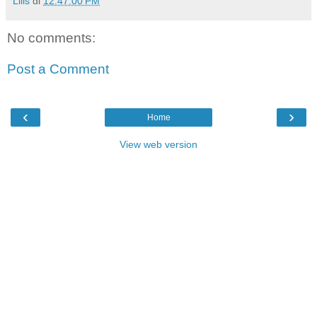
Lilis
di
12:47:00 PM
No comments:
Post a Comment
‹
›
Home
View web version