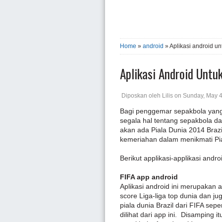
Home
»
android
» Aplikasi android u
Aplikasi Android Untu
Diposkan oleh
Lilis
on
Sunday, May 4
Bagi penggemar sepakbola yang 
segala hal tentang sepakbola dar
akan ada Piala Dunia 2014 Braz
kemeriahan dalam menikmati Pia
Berikut applikasi-applikasi andro
FIFA app android
Aplikasi android ini merupakan ap
score Liga-liga top dunia dan ju
piala dunia Brazil dari FIFA sep
dilihat dari app ini. Disamping 