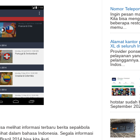
Nomor Telepon
Ingin pesan m
Kita bisa meng
beberapa rest
memu...
Alamat kantor 
XL di seluruh 
Provider ponse
pelayanan yan
pelanggannya.
Indos...
hotstar sudah 
September 2020
sa melihat informasi terbaru berita sepakbola
dilihat dalam bahasa Indonesia. Segala informasi
azil 2014 bisa kita ikuti.