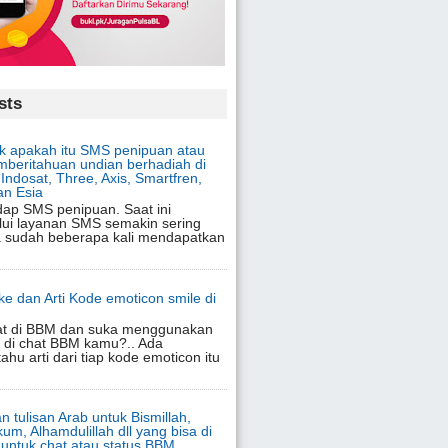
sts
 apakah itu SMS penipuan atau
beritahuan undian berhadiah di
Indosat, Three, Axis, Smartfren,
an Esia
adap SMS penipuan. Saat ini
lui layanan SMS semakin sering
ja sudah beberapa kali mendapatkan
oke dan Arti Kode emoticon smile di
at di BBM dan suka menggunakan
 di chat BBM kamu?.. Ada
ahu arti dari tiap kode emoticon itu
n tulisan Arab untuk Bismillah,
um, Alhamdulillah dll yang bisa di
 untuk chat atau status BBM,