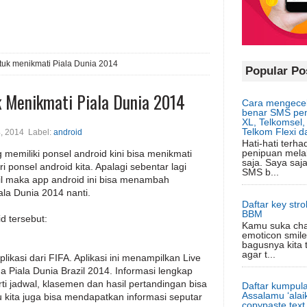
ntuk menikmati Piala Dunia 2014
Popular Po
k Menikmati Piala Dunia 2014
Cara mengecek
benar SMS pem
XL, Telkomsel, 
Telkom Flexi d
, 2014
Label:
android
Hati-hati terh
penipuan mela
memiliki ponsel android kini bisa menikmati
saja. Saya sa
i ponsel android kita. Apalagi sebentar lagi
SMS b...
il maka app android ini bisa menambah
la Dunia 2014 nanti.
Daftar key str
BBM
id tersebut:
Kamu suka ch
emoticon smile
bagusnya kita t
agar t...
likasi dari FIFA. Aplikasi ini menampilkan Live
ga Piala Dunia Brazil 2014. Informasi lengkap
erti jadwal, klasemen dan hasil pertandingan bisa
Daftar kumpula
Assalamu ‘alaik
itu kita juga bisa mendapatkan informasi seputar
copypaste text