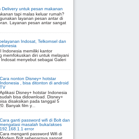
 Delivery untuk pesan makanan
akanan tapi malas keluar rumah?
gunakan layanan pesan antar di
oran. Layanan pesan antar sangat
pelayanan Indosat, Telkomsel dan
Indonesia
l Indonesia memiliki kantor
g memfokuskan diri untuk melayani
 Indosat menyebut sebagai Galeri
Cara nonton Disney+ hotstar
Indonesia , bisa ditonton di android
TV
Aplikasi Disney+ hotstar Indonesia
sudah bisa didownload. Disney+
bisa disaksikan pada tanggal 5
. Banyak film y...
Cara ganti password wifi di Bolt dan
mengatasi masalah buka/akses
192.168.1.1 error
Cara menganti password Wifi di
Modem Bolt sebenarnya sangat