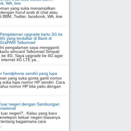
ok, WA, line
eman yang suka menampilkan
 dengan huruf arab di chat atau
di BBM, Twitter, facebook, WA, line
Pengalaman upgrade kartu 3G ke
4G yang terdaftar di Bank di
GraPARI Telkomsel
Ini pengalaman saya mengganti
kartu simcard Telkomsel Simpati
 ke 4G. Saya upgrade ke 4G agar
 internet 4G LTE ya...
r handphone sendiri yang lupa
man yang suka gonta ganti nomor
 suka lupa nomor HP sendiri. Cara
hui nomor HP kita yaitu dengan
e luar negeri dengan Sambungan
nasional
luar negeri?.. Kalau yang baru
enelepon keluar negeri biasanya
 tentang bagaimana cara
..