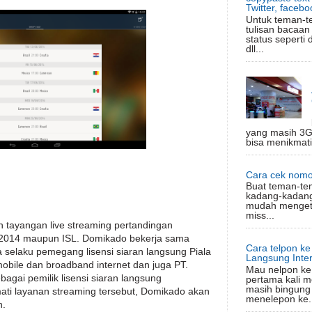
Twitter, facebo
Untuk teman-t
tulisan bacaan
status seperti 
dll...
yang masih 3G
bisa menikmati
Cara cek nomo
Buat teman-te
kadang-kadang
mudah mengeta
miss...
 tayangan live streaming pertandingan
a 2014 maupun ISL. Domikado bekerja sama
Cara telpon k
 selaku pemegang lisensi siaran langsung Piala
Langsung Inter
obile dan broadband internet dan juga PT.
Mau nelpon ke 
bagai pemilik lisensi siaran langsung
pertama kali m
masih bingung
ati layanan streaming tersebut, Domikado akan
menelepon ke.
n.