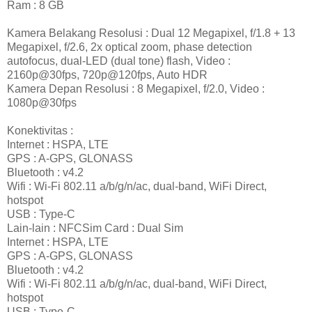
Ram : 8 GB
Kamera Belakang Resolusi : Dual 12 Megapixel, f/1.8 + 13
Megapixel, f/2.6, 2x optical zoom, phase detection
autofocus, dual-LED (dual tone) flash, Video :
2160p@30fps, 720p@120fps, Auto HDR
Kamera Depan Resolusi : 8 Megapixel, f/2.0, Video :
1080p@30fps
Konektivitas :
Internet : HSPA, LTE
GPS : A-GPS, GLONASS
Bluetooth : v4.2
Wifi : Wi-Fi 802.11 a/b/g/n/ac, dual-band, WiFi Direct,
hotspot
USB : Type-C
Lain-lain : NFCSim Card : Dual Sim
Internet : HSPA, LTE
GPS : A-GPS, GLONASS
Bluetooth : v4.2
Wifi : Wi-Fi 802.11 a/b/g/n/ac, dual-band, WiFi Direct,
hotspot
USB : Type-C