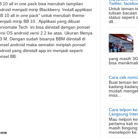
Twitter, facebo
B 10 all in one pack bisa merubah tampilan
Untuk teman-t
droid menjadi mirip Blackberry. Install applikasi
tulisan bacaan
BB 10 all in one pack" untuk merubah theme
status seperti 
njadi mirip BB 10. Applikasi yang dibuat
dll...
rvomate Tech ini bisa diinstall dengan ponsel
rsi OS android versi 2.2 ke atas. Ukuran filenya
,3 M. Dengan sudah bisanya BBM diinstall di
onsel android maka semakin miriplah ponsel
droid yang diinstall app ini menjadi seperti
onsel BB.
yang masih 3G
bisa menikmati
Cara cek nomo
Buat teman-te
kadang-kadang
mudah mengeta
miss...
Cara telpon k
Langsung Inter
Mau nelpon ke 
pertama kali m
masih bingung
menelepon ke.
heme