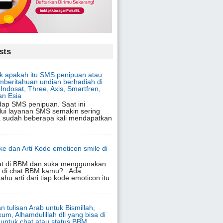
sts
 apakah itu SMS penipuan atau
beritahuan undian berhadiah di
Indosat, Three, Axis, Smartfren,
an Esia
adap SMS penipuan. Saat ini
lui layanan SMS semakin sering
ja sudah beberapa kali mendapatkan
oke dan Arti Kode emoticon smile di
at di BBM dan suka menggunakan
 di chat BBM kamu?.. Ada
ahu arti dari tiap kode emoticon itu
n tulisan Arab untuk Bismillah,
um, Alhamdulillah dll yang bisa di
 untuk chat atau status BBM,