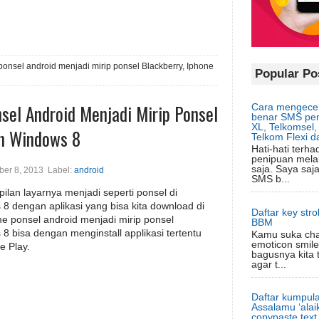
onsel android menjadi mirip ponsel Blackberry, Iphone
Popular Po
sel Android Menjadi Mirip Ponsel
Cara mengecek
benar SMS pem
XL, Telkomsel, 
an Windows 8
Telkom Flexi d
Hati-hati terh
penipuan mela
saja. Saya sa
ber 8, 2013
Label:
android
SMS b...
ilan layarnya menjadi seperti ponsel di
8 dengan aplikasi yang bisa kita download di
Daftar key str
e ponsel android menjadi mirip ponsel
BBM
8 bisa dengan menginstall applikasi tertentu
Kamu suka ch
emoticon smile
e Play.
bagusnya kita t
agar t...
Daftar kumpula
Assalamu ‘alaik
copypaste text