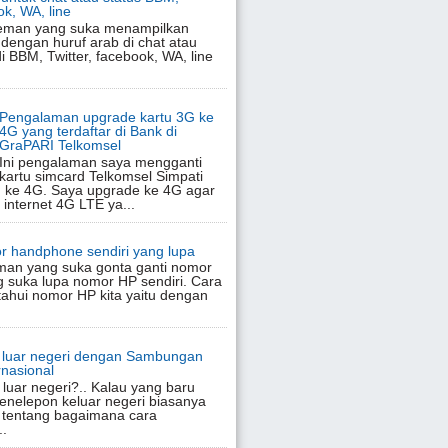
ok, WA, line
eman yang suka menampilkan
 dengan huruf arab di chat atau
di BBM, Twitter, facebook, WA, line
Pengalaman upgrade kartu 3G ke
4G yang terdaftar di Bank di
GraPARI Telkomsel
Ini pengalaman saya mengganti
kartu simcard Telkomsel Simpati
 ke 4G. Saya upgrade ke 4G agar
 internet 4G LTE ya...
r handphone sendiri yang lupa
man yang suka gonta ganti nomor
 suka lupa nomor HP sendiri. Cara
hui nomor HP kita yaitu dengan
e luar negeri dengan Sambungan
nasional
luar negeri?.. Kalau yang baru
enelepon keluar negeri biasanya
 tentang bagaimana cara
..