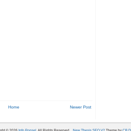
Home
Newer Post
ight ©
2026
Info Ponsel
. All Rights Reserved.
New Thesis SEO V2
Theme by
CB D