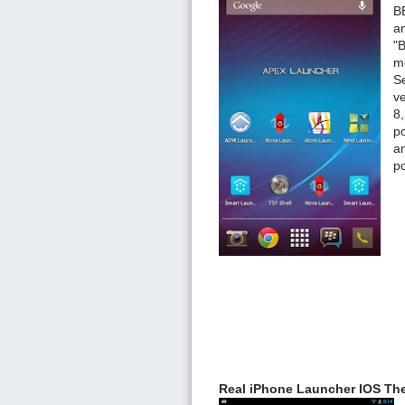
B
an
"
me
Se
ve
8
p
an
p
Real iPhone Launcher IOS T