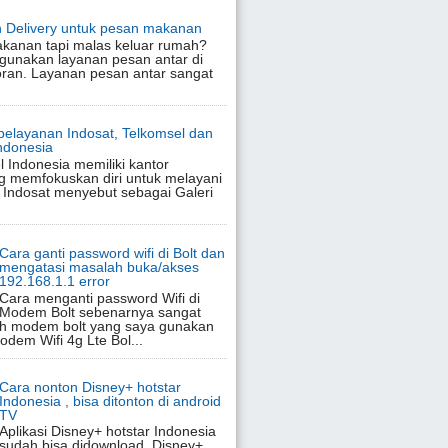
 Delivery untuk pesan makanan
akanan tapi malas keluar rumah?
gunakan layanan pesan antar di
oran. Layanan pesan antar sangat
pelayanan Indosat, Telkomsel dan
Indonesia
l Indonesia memiliki kantor
g memfokuskan diri untuk melayani
 Indosat menyebut sebagai Galeri
Cara ganti password wifi di Bolt dan
mengatasi masalah buka/akses
192.168.1.1 error
Cara menganti password Wifi di
Modem Bolt sebenarnya sangat
h modem bolt yang saya gunakan
Modem Wifi 4g Lte Bol...
Cara nonton Disney+ hotstar
Indonesia , bisa ditonton di android
TV
Aplikasi Disney+ hotstar Indonesia
sudah bisa didownload. Disney+